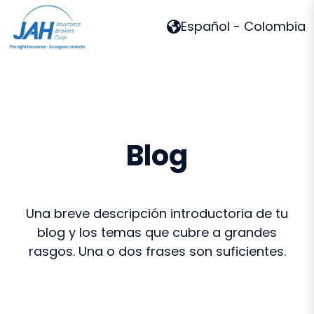
Español - Colombia
P
á
g
i
n
Blog
a
d
e
i
Una breve descripción introductoria de tu
n
blog y los temas que cubre a grandes
i
rasgos. Una o dos frases son suficientes.
c
i
o