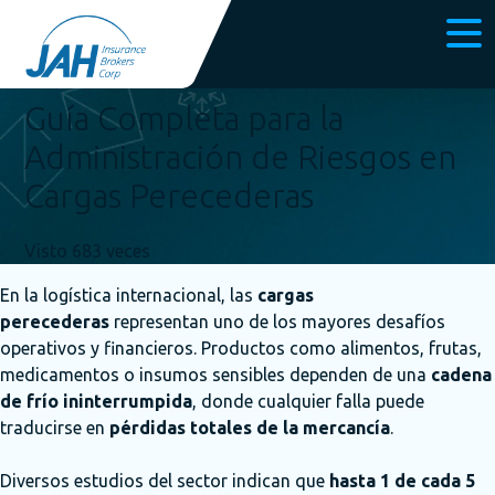
Publicado el 3 febrero, 2026
Guía Completa para la
Administración de Riesgos en
Cargas Perecederas
Visto 683 veces
En la logística internacional, las
cargas
perecederas
representan uno de los mayores desafíos
operativos y financieros. Productos como alimentos, frutas,
medicamentos o insumos sensibles dependen de una
cadena
de frío ininterrumpida
, donde cualquier falla puede
traducirse en
pérdidas totales de la mercancía
.
Diversos estudios del sector indican que
hasta 1 de cada 5