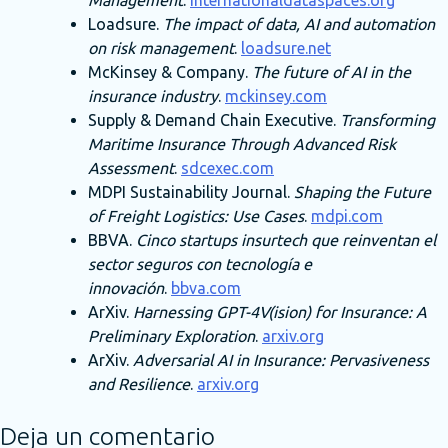
Loadsure.
The impact of data, AI and automation
on risk management
.
loadsure.net
McKinsey & Company.
The future of AI in the
insurance industry
.
mckinsey.com
Supply & Demand Chain Executive.
Transforming
Maritime Insurance Through Advanced Risk
Assessment
.
sdcexec.com
MDPI Sustainability Journal.
Shaping the Future
of Freight Logistics: Use Cases
.
mdpi.com
BBVA.
Cinco startups insurtech que reinventan el
sector seguros con tecnología e
innovación
.
bbva.com
ArXiv.
Harnessing GPT-4V(ision) for Insurance: A
Preliminary Exploration
.
arxiv.org
ArXiv.
Adversarial AI in Insurance: Pervasiveness
and Resilience
.
arxiv.org
Deja un comentario